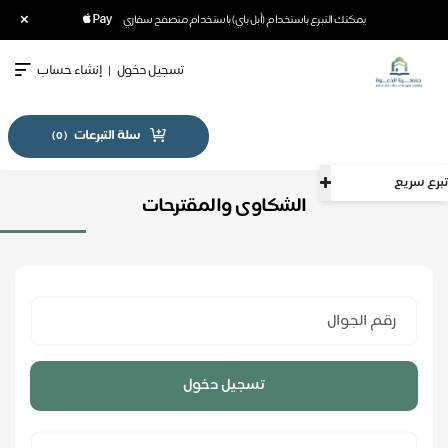
×
يمكنك التبرع باستخدام (أبل باي) باستخدام متصفح سفاري
تسجيل دخول
|
إنشاء حساب
سلة التبرعات
)
0
(
سريع
الشكاوى والمقترحات
تسجيل دخول