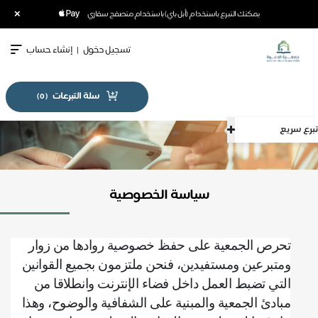
×
يمكنك التبرع باستخدام (أبل باي) باستخدام متصفح سفاري
تسجيل دخول
|
إنشاء حساب
سلة التبرعات
)
0
(
ع سريع
سياسة الخصوصية
تحرص الجمعية على حفظ خصوصية روادها من زوار
ومتبرعين ومستفيدين، فنحن ملتزمون بجميع القوانين
التي تضبط العمل داخل فضاء الإنترنت وانطلاقا من
مبادئ الجمعية والمبنية على الشفافية والوضوح، وهذا