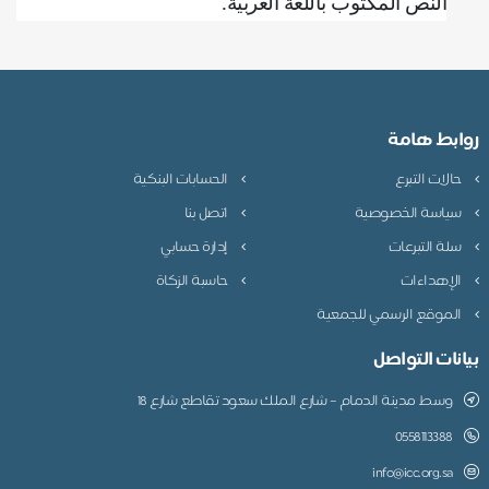
النص المكتوب باللغة العربية
.
وابط هامة
حالات التبرع
الحسابات البنكية
سياسة الخصوصية
اتصل بنا
سلة التبرعات
إدارة حسابي
الإهداءات
حاسبة الزكاة
الموقع الرسمي للجمعية
يانات التواصل
وسط مدينة الدمام – شارع الملك سعود تقاطع شارع 18
0558113388
info@icc.org.sa